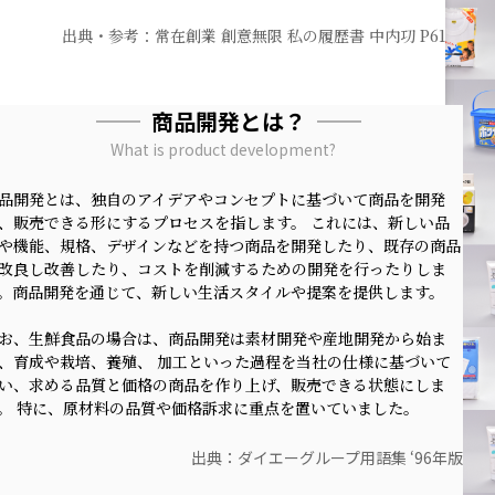
出典・参考：常在創業 創意無限 私の履歴書
中内㓛 P61
商品開発とは？
What is product development?
品開発とは、独自のアイデアやコンセプトに基づいて商品を開発
、販売できる形にするプロセスを指します。 これには、新しい品
や機能、規格、デザインなどを持つ商品を開発したり、既存の商品
改良し改善したり、
コストを削減するための開発を行ったりしま
。商品開発を通じて、新しい生活スタイルや提案を提供します。
お、生鮮食品の場合は、商品開発は素材開発や産地開発から始ま
、育成や栽培、養殖、 加工といった過程を当社の仕様に基づいて
い、求める品質と価格の商品を作り上げ、販売できる状態にしま
。 特に、原材料の品質や価格訴求に重点を置いていました。
出典：ダイエーグループ用語集 ‘96年版