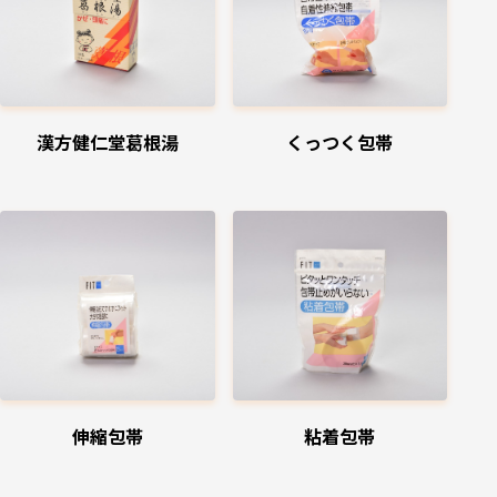
漢方健仁堂葛根湯
くっつく包帯
伸縮包帯
粘着包帯