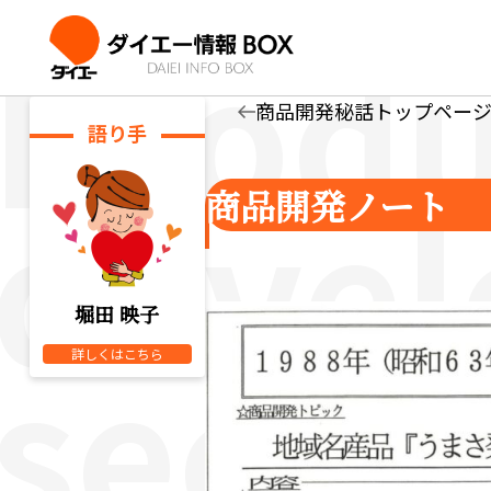
商品開発秘話トップペー
語り手
商品開発ノート
堀田 映子
詳しくはこちら